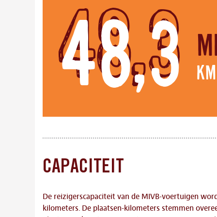
48,3
M
km
CAPACITEIT
De reizigerscapaciteit van de MIVB-voertuigen word
kilometers. De plaatsen-kilometers stemmen overee