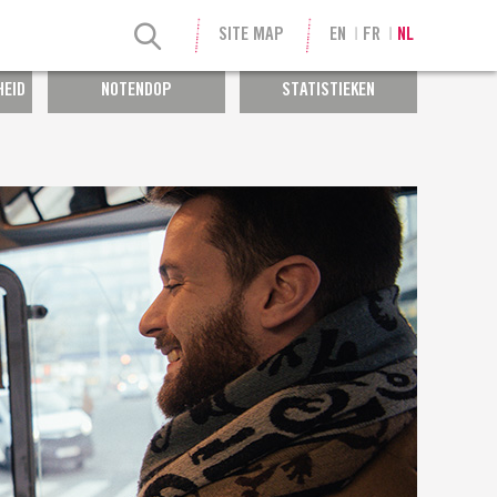
SITE MAP
EN
FR
NL
HEID
NOTENDOP
STATISTIEKEN