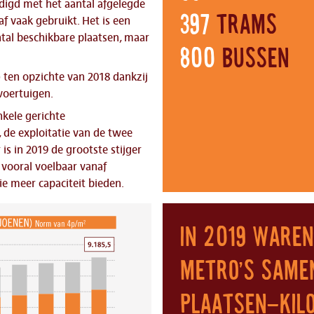
digd met het aantal afgelegde
397
trams
f vaak gebruikt. Het is een
ntal beschikbare plaatsen, maar
800
bussen
 ten opzichte van 2018 dankzij
voertuigen.
nkele gerichte
, de exploitatie van de twee
 is in 2019 de grootste stijger
 vooral voelbaar vanaf
ie meer capaciteit bieden.
In 2019 waren
metro's same
plaatsen-kil