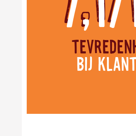
7,1/
Tevredenh
bij klan