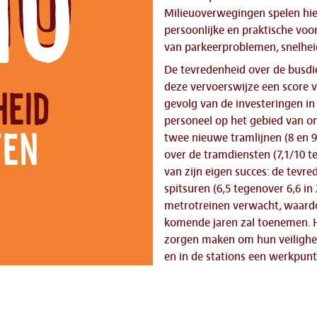
10
Milieuoverwegingen spelen hie
persoonlijke en praktische voo
van parkeerproblemen, snelheid
De tevredenheid over de busdie
deze vervoerswijze een score va
eid
gevolg van de investeringen i
personeel op het gebied van o
ten
twee nieuwe tramlijnen (8 en 9
over de tramdiensten (7,1/10 te
van zijn eigen succes: de tevre
spitsuren (6,5 tegenover 6,6 i
metrotreinen verwacht, waardo
komende jaren zal toenemen. 
zorgen maken om hun veiligheid
en in de stations een werkpunt