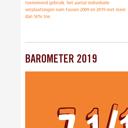
toenemend gebruik: het aantal individuele
verplaatsingen nam tussen 2009 en 2019 met meer
dan 50% toe.
BAROMETER 2019