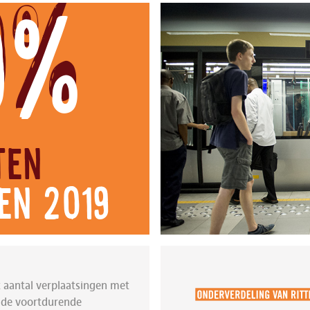
0%
ten
en 2019
 aantal verplaatsingen met
n de voortdurende