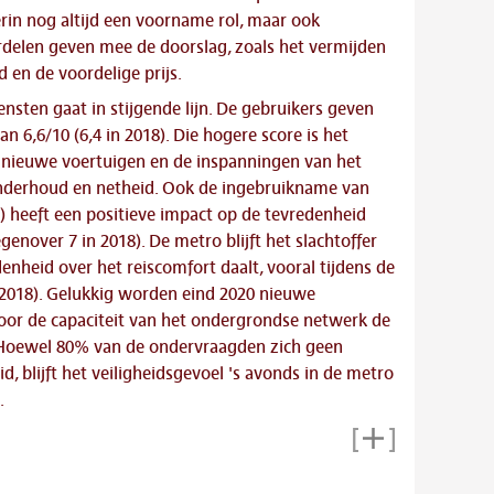
rin nog altijd een voorname rol, maar ook
rdelen geven mee de doorslag, zoals het vermijden
 en de voordelige prijs.
nsten gaat in stijgende lijn. De gebruikers geven
n 6,6/10 (6,4 in 2018). Die hogere score is het
n nieuwe voertuigen en de inspanningen van het
nderhoud en netheid. Ook de ingebruikname van
) heeft een positieve impact op de tevredenheid
genover 7 in 2018). De metro blijft het slachtoffer
denheid over het reiscomfort daalt, vooral tijdens de
n 2018). Gelukkig worden eind 2020 nieuwe
or de capaciteit van het ondergrondse netwerk de
Hoewel 80% van de ondervraagden zich geen
, blijft het veiligheidsgevoel 's avonds in de metro
.
Lees meer
Link