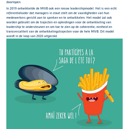
doorlopen.
In 2019 ontwikkelde de MIVB ook een nieuw leadershipmodel. Het is een echt
referentiekader dat managers in staat stelt om de vaardigheden van hun
medewerkers gericht aan te spreken en te ontwikkelen. Het model zal ook
worden gebruikt om de trajecten en opleidingen voor de ontwikkeling van
leadership te ondersteunen en om toe te zien op de coherentie, eenheid en
transversaliteit van de ontwikkelingstrajecten voor de hele MIVB. Dit model
wordt in de loop van 2020 uitgerold.