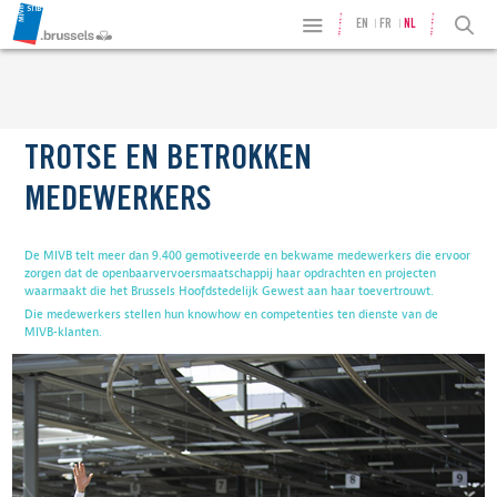
EN
FR
NL
TROTSE EN BETROKKEN
MEDEWERKERS
De MIVB telt meer dan 9.400 gemotiveerde en bekwame medewerkers die ervoor
zorgen dat de openbaarvervoersmaatschappij haar opdrachten en projecten
waarmaakt die het Brussels Hoofdstedelijk Gewest aan haar toevertrouwt.
Die medewerkers stellen hun knowhow en competenties ten dienste van de
MIVB-klanten.