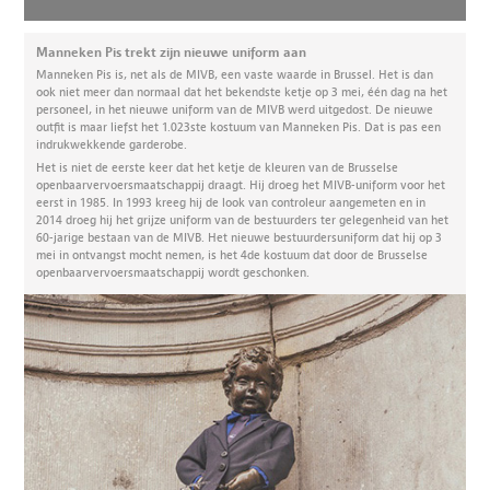
Manneken Pis trekt zijn nieuwe uniform aan
Manneken Pis is, net als de MIVB, een vaste waarde in Brussel. Het is dan
ook niet meer dan normaal dat het bekendste ketje op 3 mei, één dag na het
personeel, in het nieuwe uniform van de MIVB werd uitgedost. De nieuwe
outfit is maar liefst het 1.023ste kostuum van Manneken Pis. Dat is pas een
indrukwekkende garderobe.
Het is niet de eerste keer dat het ketje de kleuren van de Brusselse
openbaarvervoersmaatschappij draagt. Hij droeg het MIVB-uniform voor het
eerst in 1985. In 1993 kreeg hij de look van controleur aangemeten en in
2014 droeg hij het grijze uniform van de bestuurders ter gelegenheid van het
60-jarige bestaan van de MIVB. Het nieuwe bestuurdersuniform dat hij op 3
mei in ontvangst mocht nemen, is het 4de kostuum dat door de Brusselse
openbaarvervoersmaatschappij wordt geschonken.