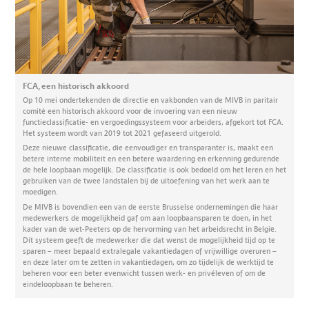
FCA, een historisch akkoord
Op 10 mei ondertekenden de directie en vakbonden van de MIVB in paritair
comité een historisch akkoord voor de invoering van een nieuw
functieclassificatie- en vergoedingssysteem voor arbeiders, afgekort tot FCA.
Het systeem wordt van 2019 tot 2021 gefaseerd uitgerold.
Deze nieuwe classificatie, die eenvoudiger en transparanter is, maakt een
betere interne mobiliteit en een betere waardering en erkenning gedurende
de hele loopbaan mogelijk. De classificatie is ook bedoeld om het leren en het
gebruiken van de twee landstalen bij de uitoefening van het werk aan te
moedigen.
De MIVB is bovendien een van de eerste Brusselse ondernemingen die haar
medewerkers de mogelijkheid gaf om aan loopbaansparen te doen, in het
kader van de wet-Peeters op de hervorming van het arbeidsrecht in België.
Dit systeem geeft de medewerker die dat wenst de mogelijkheid tijd op te
sparen – meer bepaald extralegale vakantiedagen of vrijwillige overuren –
en deze later om te zetten in vakantiedagen, om zo tijdelijk de werktijd te
beheren voor een beter evenwicht tussen werk- en privéleven of om de
eindeloopbaan te beheren.