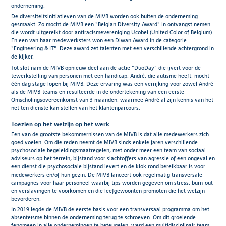
onderneming.
De diversiteitsinitiatieven van de MIVB worden ook buiten de onderneming
gesmaakt. Zo mocht de MIVB een "Belgian Diversity Award" in ontvangst nemen
die wordt uitgereikt door antiracismevereniging Ucobel (United Color of Belgium).
En een van haar medewerksters won een Diwan Award in de categorie
"Engineering & IT". Deze award zet talenten met een verschillende achtergrond in
de kijker.
Tot slot nam de MIVB opnieuw deel aan de actie "DuoDay" die ijvert voor de
tewerkstelling van personen met een handicap. André, die autisme heeft, mocht
één dag stage lopen bij MIVB. Deze ervaring was een verrijking voor zowel André
als de MIVB-teams en resulteerde in de ondertekening van een eerste
Omscholingsovereenkomst van 3 maanden, waarmee André al zijn kennis van het
net ten dienste kan stellen van het klantenparcours.
Toezien op het welzijn op het werk
Een van de grootste bekommernissen van de MIVB is dat alle medewerkers zich
goed voelen. Om die reden neemt de MIVB sinds enkele jaren verschillende
psychosociale begeleidingsmaatregelen, met onder meer een team van sociaal
adviseurs op het terrein, bijstand voor slachtoffers van agressie of een ongeval en
een dienst die psychosociale bijstand levert en de klok rond bereikbaar is voor
medewerkers en/of hun gezin. De MIVB lanceert ook regelmatig transversale
campagnes voor haar personeel waarbij tips worden gegeven om stress, burn-out
en verslavingen te voorkomen en die leefgewoonten promoten die het welzijn
bevorderen.
In 2019 legde de MIVB de eerste basis voor een transversaal programma om het
absenteïsme binnen de onderneming terug te schroeven. Om dit groeiende
fenomeen in alle ondernemingen te beteugelen, werd een multidisciplinair team