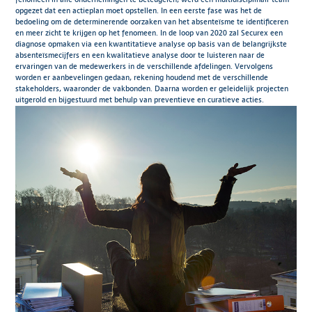
opgezet dat een actieplan moet opstellen. In een eerste fase was het de
bedoeling om de determinerende oorzaken van het absenteïsme te identificeren
en meer zicht te krijgen op het fenomeen. In de loop van 2020 zal Securex een
diagnose opmaken via een kwantitatieve analyse op basis van de belangrijkste
absenteïsmecijfers en een kwalitatieve analyse door te luisteren naar de
ervaringen van de medewerkers in de verschillende afdelingen. Vervolgens
worden er aanbevelingen gedaan, rekening houdend met de verschillende
stakeholders, waaronder de vakbonden. Daarna worden er geleidelijk projecten
uitgerold en bijgestuurd met behulp van preventieve en curatieve acties.