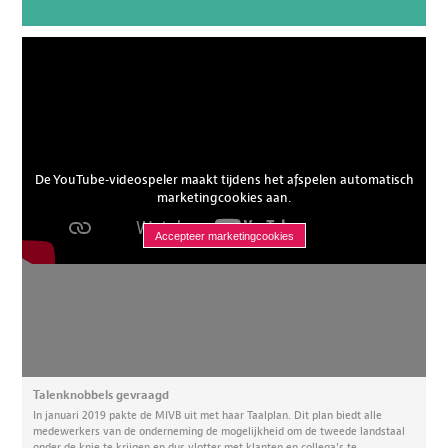
De YouTube-videospeler maakt tijdens het afspelen automatisch
marketingcookies aan.
Accepteer marketingcookies
Talenknobbels gevraagd
In januari 2019 pakte de MIVB uit met haar Taalplan. Dit plan biedt alle
medewerkers van de onderneming de mogelijkheid om de tweede landstaal
onder de knie te krijgen en dus vlotter met klanten en collega's te