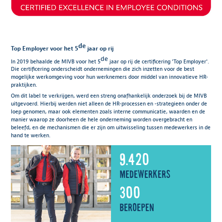
de
Top Employer voor het 5
jaar op rij
de
In 2019 behaalde de MIVB voor het 5
jaar op rij de certificering 'Top Employer'.
Die certificering onderscheidt ondernemingen die zich inzetten voor de best
mogelijke werkomgeving voor hun werknemers door middel van innovatieve HR-
praktijken.
Om dit label te verkrijgen, werd een streng onafhankelijk onderzoek bij de MIVB
uitgevoerd. Hierbij werden niet alleen de HR-processen en -strategieën onder de
loep genomen, maar ook elementen zoals interne communicatie, waarden en de
manier waarop ze doorheen de hele onderneming worden overgebracht en
beleefd, en de mechanismen die er zijn om uitwisseling tussen medewerkers in de
hand te werken.
9.420
medewerkers
300
beroepen