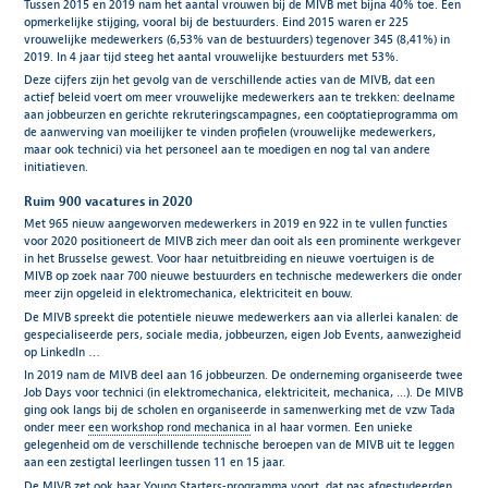
Tussen 2015 en 2019 nam het aantal vrouwen bij de MIVB met bijna 40% toe. Een
opmerkelijke stijging, vooral bij de bestuurders. Eind 2015 waren er 225
vrouwelijke medewerkers (6,53% van de bestuurders) tegenover 345 (8,41%) in
2019. In 4 jaar tijd steeg het aantal vrouwelijke bestuurders met 53%.
Deze cijfers zijn het gevolg van de verschillende acties van de MIVB, dat een
actief beleid voert om meer vrouwelijke medewerkers aan te trekken: deelname
aan jobbeurzen en gerichte rekruteringscampagnes, een coöptatieprogramma om
de aanwerving van moeilijker te vinden profielen (vrouwelijke medewerkers,
maar ook technici) via het personeel aan te moedigen en nog tal van andere
initiatieven.
Ruim 900 vacatures in 2020
Met 965 nieuw aangeworven medewerkers in 2019 en 922 in te vullen functies
voor 2020 positioneert de MIVB zich meer dan ooit als een prominente werkgever
in het Brusselse gewest. Voor haar netuitbreiding en nieuwe voertuigen is de
MIVB op zoek naar 700 nieuwe bestuurders en technische medewerkers die onder
meer zijn opgeleid in elektromechanica, elektriciteit en bouw.
De MIVB spreekt die potentiële nieuwe medewerkers aan via allerlei kanalen: de
gespecialiseerde pers, sociale media, jobbeurzen, eigen Job Events, aanwezigheid
op LinkedIn …
In 2019 nam de MIVB deel aan 16 jobbeurzen. De onderneming organiseerde twee
Job Days voor technici (in elektromechanica, elektriciteit, mechanica, ...). De MIVB
ging ook langs bij de scholen en organiseerde in samenwerking met de vzw Tada
onder meer
een workshop rond mechanica
in al haar vormen. Een unieke
gelegenheid om de verschillende technische beroepen van de MIVB uit te leggen
aan een zestigtal leerlingen tussen 11 en 15 jaar.
De MIVB zet ook haar Young Starters-programma voort, dat pas afgestudeerden