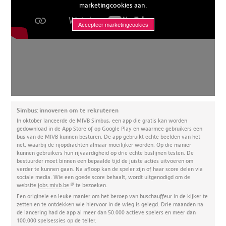
marketingcookies aan.
Accepteer marketingcookies
Simbus: innoveren om te rekruteren
In oktober lanceerde de MIVB Simbus, een app die gratis kan worden
gedownload in de App Store of op Google Play en waarmee gebruikers een
bus van de MIVB kunnen besturen. De app gebruikt echte beelden van het
net, waarbij de rijopdrachten almaar moeilijker worden. Op die manier
kunnen gebruikers hun rijvaardigheid op drie echte buslijnen testen. De
bestuurder moet binnen een bepaalde tijd de juiste acties uitvoeren om
verder te kunnen gaan. Na afloop kan de speler zijn of haar score delen via
sociale media. Wie een goede score behaalt, wordt uitgenodigd om de
website
jobs.mivb.be
te bezoeken.
Een originele en leuke manier om het beroep van buschauffeur in de kijker te
zetten en te ontdekken wie hiervoor in de wieg is gelegd. Drie maanden na
de lancering had de app al meer dan 50.000 actieve spelers en meer dan
100.000 spelsessies op de teller.