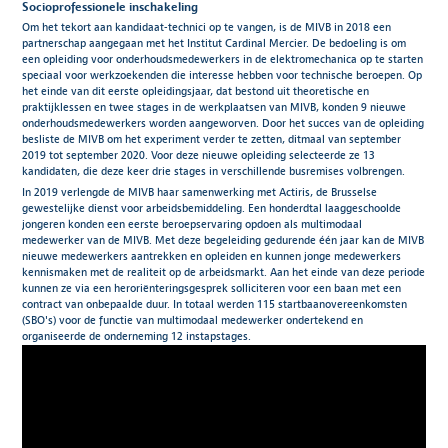
Socioprofessionele inschakeling
Om het tekort aan kandidaat-technici op te vangen, is de MIVB in 2018 een
partnerschap aangegaan met het Institut Cardinal Mercier. De bedoeling is om
een opleiding voor onderhoudsmedewerkers in de elektromechanica op te starten
speciaal voor werkzoekenden die interesse hebben voor technische beroepen. Op
het einde van dit eerste opleidingsjaar, dat bestond uit theoretische en
praktijklessen en twee stages in de werkplaatsen van MIVB, konden 9 nieuwe
onderhoudsmedewerkers worden aangeworven. Door het succes van de opleiding
besliste de MIVB om het experiment verder te zetten, ditmaal van september
2019 tot september 2020. Voor deze nieuwe opleiding selecteerde ze 13
kandidaten, die deze keer drie stages in verschillende busremises volbrengen.
In 2019 verlengde de MIVB haar samenwerking met Actiris, de Brusselse
gewestelijke dienst voor arbeidsbemiddeling. Een honderdtal laaggeschoolde
jongeren konden een eerste beroepservaring opdoen als multimodaal
medewerker van de MIVB. Met deze begeleiding gedurende één jaar kan de MIVB
nieuwe medewerkers aantrekken en opleiden en kunnen jonge medewerkers
kennismaken met de realiteit op de arbeidsmarkt. Aan het einde van deze periode
kunnen ze via een heroriënteringsgesprek solliciteren voor een baan met een
contract van onbepaalde duur. In totaal werden 115 startbaanovereenkomsten
(SBO's) voor de functie van multimodaal medewerker ondertekend en
organiseerde de onderneming 12 instapstages.