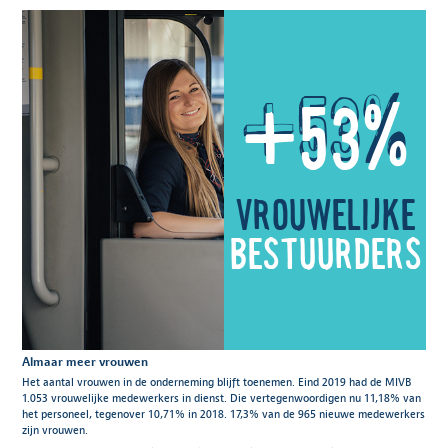
+53%
vrouwelijke
bestuurders
Almaar meer vrouwen
Het aantal vrouwen in de onderneming blijft toenemen. Eind 2019 had de MIVB
1.053 vrouwelijke medewerkers in dienst. Die vertegenwoordigen nu 11,18% van
het personeel, tegenover 10,71% in 2018. 17,3% van de 965 nieuwe medewerkers
zijn vrouwen.