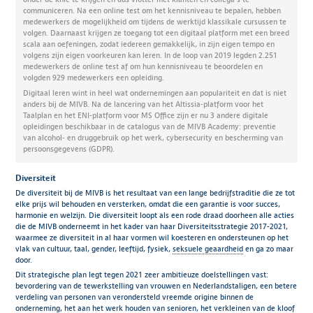
communiceren. Na een online test om het kennisniveau te bepalen, hebben
medewerkers de mogelijkheid om tijdens de werktijd klassikale cursussen te
volgen. Daarnaast krijgen ze toegang tot een digitaal platform met een breed
scala aan oefeningen, zodat iedereen gemakkelijk, in zijn eigen tempo en
volgens zijn eigen voorkeuren kan leren. In de loop van 2019 legden 2.251
medewerkers de online test af om hun kennisniveau te beoordelen en
volgden 929 medewerkers een opleiding.
Digitaal leren wint in heel wat ondernemingen aan populariteit en dat is niet
anders bij de MIVB. Na de lancering van het Altissia-platform voor het
Taalplan en het ENI-platform voor MS Office zijn er nu 3 andere digitale
opleidingen beschikbaar in de catalogus van de MIVB Academy: preventie
van alcohol- en druggebruik op het werk, cybersecurity en bescherming van
persoonsgegevens (GDPR).
Diversiteit
De diversiteit bij de MIVB is het resultaat van een lange bedrijfstraditie die ze tot
elke prijs wil behouden en versterken, omdat die een garantie is voor succes,
harmonie en welzijn. Die diversiteit loopt als een rode draad doorheen alle acties
die de MIVB onderneemt in het kader van haar Diversiteitsstrategie 2017-2021,
waarmee ze diversiteit in al haar vormen wil koesteren en ondersteunen op het
vlak van cultuur, taal, gender, leeftijd, fysiek,
seksuele geaardheid
en ga zo maar
door.
Dit strategische plan legt tegen 2021 zeer ambitieuze doelstellingen vast:
bevordering van de tewerkstelling van vrouwen en Nederlandstaligen, een betere
verdeling van personen van verondersteld vreemde origine binnen de
onderneming, het aan het werk houden van senioren, het verkleinen van de kloof